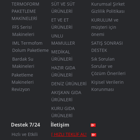
TERMOFORM
SÜT VE SÜT
Kurumsal Şirket
PAKETLEME
ÜRÜNLERİ
Gizlilik Politikası
MAKİNELERİ
ET VE ET
KURULUM ve
FFS Serisi
ÜRÜNLERİ
müşteri için
Makineleri
önemi
UNLU
IML Termofom
MAMULLER
SATIŞ SONRASI
Dolum Paketleme
DESTEK
MEDİKAL
Bardak Su
ÜRÜNLERİ
Sık Sorulan
Makineleri
Sorular ve
HAZIR GIDA
Çözüm Önerileri
Paketleme
ÜRÜNLERİ
Makineleri
Kişisel Verilerin
DENİZ ÜRÜNLERİ
Revizyon
Korunması
AKIŞKAN GIDA
ÜRÜNLERİ
KURU GIDA
ÜRÜNLERİ
Destek 7/24
İletişim
Hızlı ve Etkili
[ HIZLI TEKLİF AL!