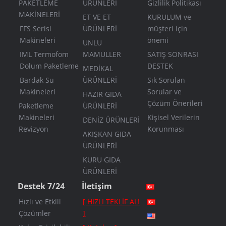
PAKETLEME
ÜRÜNLERİ
Gizlilik Politikası
MAKİNELERİ
ET VE ET
KURULUM ve
FFS Serisi
ÜRÜNLERİ
müşteri için
Makineleri
önemi
UNLU
IML Termofom
MAMULLER
SATIŞ SONRASI
Dolum Paketleme
DESTEK
MEDİKAL
Bardak Su
ÜRÜNLERİ
Sık Sorulan
Makineleri
Sorular ve
HAZIR GIDA
Çözüm Önerileri
Paketleme
ÜRÜNLERİ
Makineleri
Kişisel Verilerin
DENİZ ÜRÜNLERİ
Revizyon
Korunması
AKIŞKAN GIDA
ÜRÜNLERİ
KURU GIDA
ÜRÜNLERİ
Destek 7/24
İletişim
Hızlı ve Etkili
[ HIZLI TEKLİF AL!
Çözümler
]