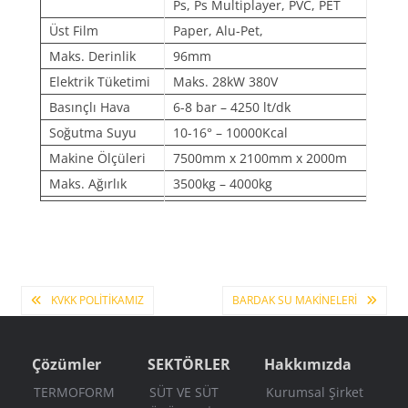
Ps, Ps Multiplayer, PVC, PET
Üst Film
Paper, Alu-Pet,
Maks. Derinlik
96mm
Elektrik Tüketimi
Maks. 28kW 380V
Basınçlı Hava
6-8 bar – 4250 lt/dk
Soğutma Suyu
10-16° – 10000Kcal
Makine Ölçüleri
7500mm x 2100mm x 2000m
Maks. Ağırlık
3500kg – 4000kg
Yazı
KVKK POLİTİKAMIZ
BARDAK SU MAKINELERI
gezinmesi
Çözümler
SEKTÖRLER
Hakkımızda
TERMOFORM
SÜT VE SÜT
Kurumsal Şirket